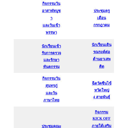
กิจกรรมวัน
ประชุมครู
อาสาฬหบูช
เดือน
า
กรกฎาคม
และวันเข้า
พรรษา
นักเรียนเดิน
นักเรียนเข้า
รณรงค์ต่อ
รับการตรวจ
ต้านยาเสพ
และรักษา
ติด
ทันตกรรม
กิจกรรมวัน
ฉีดวัคซีนไข้
สุนทรภู่
หวัดใหญ่
และวัน
4 สายพันธุ์
ภาษาไทย
กิจกรรม
KICK OFF
ภายใต้เสริม
ประชุมคณะ